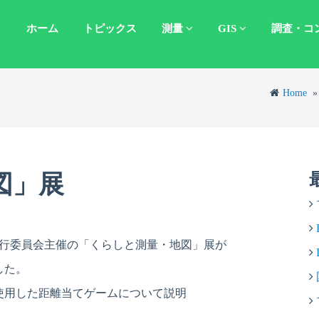
ホーム
トピックス
測量
GIS
調査・コ
Home
図」展
実行委員会主催の「くらしと測量・地図」展が
した。
使用した距離当てゲームについて説明